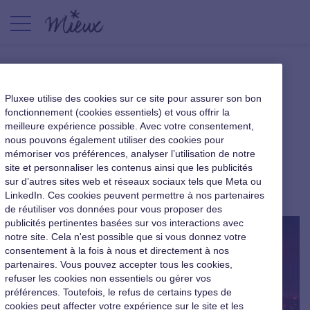
Trajets domicile-travail :
Pluxee utilise des cookies sur ce site pour assurer son bon
quelles sont les options de
fonctionnement (cookies essentiels) et vous offrir la
meilleure expérience possible. Avec votre consentement,
mobilité dans les territoires
nous pouvons également utiliser des cookies pour
périurbains et peu denses ?
mémoriser vos préférences, analyser l’utilisation de notre
site et personnaliser les contenus ainsi que les publicités
sur d’autres sites web et réseaux sociaux tels que Meta ou
Qualité de vie au travail
|
11 décembre 2020
LinkedIn. Ces cookies peuvent permettre à nos partenaires
de réutiliser vos données pour vous proposer des
publicités pertinentes basées sur vos interactions avec
notre site. Cela n'est possible que si vous donnez votre
consentement à la fois à nous et directement à nos
partenaires. Vous pouvez accepter tous les cookies,
refuser les cookies non essentiels ou gérer vos
préférences. Toutefois, le refus de certains types de
cookies peut affecter votre expérience sur le site et les