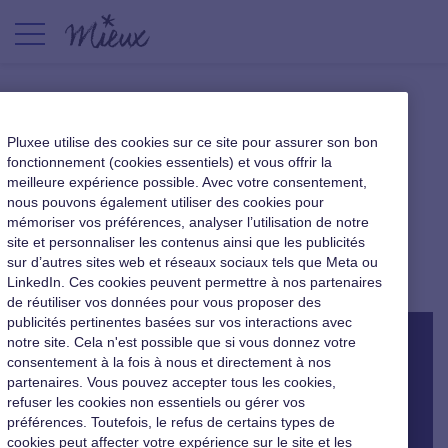
[Podcast] Mieux, le podcast
Pluxee utilise des cookies sur ce site pour assurer son bon
qui interroge le monde du
fonctionnement (cookies essentiels) et vous offrir la
meilleure expérience possible. Avec votre consentement,
travail : bienvenue dans la
nous pouvons également utiliser des cookies pour
saison 3
mémoriser vos préférences, analyser l’utilisation de notre
site et personnaliser les contenus ainsi que les publicités
sur d’autres sites web et réseaux sociaux tels que Meta ou
Nouveaux usages au travail
|
29 novembre 2022
LinkedIn. Ces cookies peuvent permettre à nos partenaires
de réutiliser vos données pour vous proposer des
publicités pertinentes basées sur vos interactions avec
notre site. Cela n'est possible que si vous donnez votre
consentement à la fois à nous et directement à nos
partenaires. Vous pouvez accepter tous les cookies,
refuser les cookies non essentiels ou gérer vos
préférences. Toutefois, le refus de certains types de
cookies peut affecter votre expérience sur le site et les