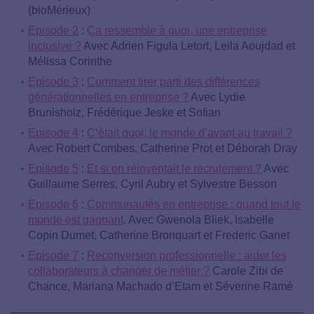
(bioMérieux)
Episode 2
:
Ça ressemble à quoi, une entreprise
inclusive ?
Avec Adrien Figula Letort, Leila Aoujdad et
Mélissa Corinthe
Episode 3
:
Comment tirer parti des différences
générationnelles en entreprise ?
Avec Lydie
Brunisholz, Frédérique Jeske et Sofian
Episode 4
:
C’était quoi, le monde d’avant au travail ?
Avec Robert Combes, Catherine Prot et Déborah Dray
Episode 5
:
Et si on réinventait le recrutement ?
Avec
Guillaume Serres, Cyril Aubry et Sylvestre Besson
Episode 6
:
Communautés en entreprise : quand tout le
monde est gagnant
. Avec Gwenola Bliek, Isabelle
Copin Dumet, Catherine Bronquart et Frederic Ganet
Episode 7
:
Reconversion professionnelle : aider les
collaborateurs à changer de métier ?
Carole Zibi de
Chance, Mariana Machado d’Etam et Séverine Ramé