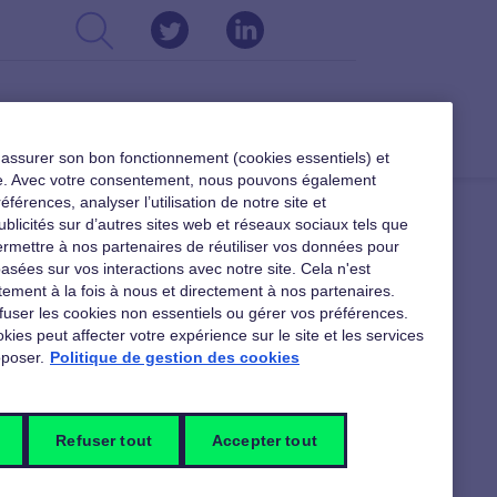
CSE
DIRIGEANTS
RESSOURCES
r assurer son bon fonctionnement (cookies essentiels) et
ible. Avec votre consentement, nous pouvons également
férences, analyser l’utilisation de notre site et
ublicités sur d’autres sites web et réseaux sociaux tels que
rmettre à nos partenaires de réutiliser vos données pour
asées sur vos interactions avec notre site. Cela n'est
 TÉLÉCHARGER
ement à la fois à nous et directement à nos partenaires.
fuser les cookies non essentiels ou gérer vos préférences.
kies peut affecter votre expérience sur le site et les services
poser.
Politique de gestion des cookies
En téléchargement pour les
dirigeants
Refuser tout
Accepter tout
Pour vous accompagner dans votre la
gestion de votre entreprise, nos livres