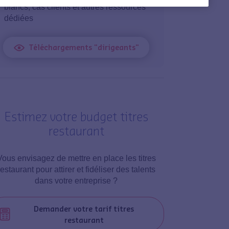
blancs, cas clients et autres ressources
dédiées
Téléchargements "dirigeants"
Estimez votre budget titres
restaurant
Vous envisagez de mettre en place les titres
restaurant pour attirer et fidéliser des talents
dans votre entreprise ?
Demander votre tarif titres
restaurant