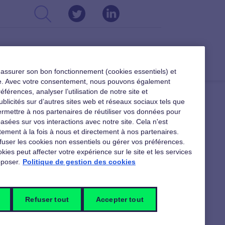
CSE
DIRIGEANTS
RESSOURCES
r assurer son bon fonctionnement (cookies essentiels) et
ible. Avec votre consentement, nous pouvons également
férences, analyser l’utilisation de notre site et
ublicités sur d’autres sites web et réseaux sociaux tels que
rmettre à nos partenaires de réutiliser vos données pour
asées sur vos interactions avec notre site. Cela n'est
 TÉLÉCHARGER
ement à la fois à nous et directement à nos partenaires.
fuser les cookies non essentiels ou gérer vos préférences.
kies peut affecter votre expérience sur le site et les services
poser.
Politique de gestion des cookies
Nos ressources sur les
nouveaux usages au travail
Refuser tout
Accepter tout
Pour tout découvrir sur les nouvelles
formes du travail et de son organisation,