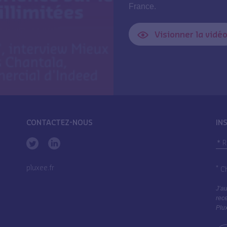
France.
Visionner la vidé
CONTACTEZ-NOUS
IN
pluxee.fr
*
Ch
J’au
rece
Plux