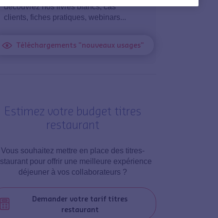
découvrez nos livres blancs, cas
clients, fiches pratiques, webinars...
Téléchargements "nouveaux usages"
Estimez votre budget titres
restaurant
Vous souhaitez mettre en place des titres-
estaurant pour offrir une meilleure expérience
déjeuner à vos collaborateurs ?
Demander votre tarif titres
restaurant