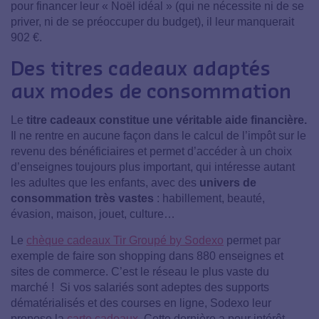
pour financer leur « Noël idéal » (qui ne nécessite ni de se
priver, ni de se préoccuper du budget), il leur manquerait
902 €.
Des titres cadeaux adaptés
aux modes de consommation
Le
titre cadeaux constitue une véritable aide financière.
Il ne rentre en aucune façon dans le calcul de l’impôt sur le
revenu des bénéficiaires et permet d’accéder à un choix
d’enseignes toujours plus important, qui intéresse autant
les adultes que les enfants, avec des
univers de
consommation très vastes
: habillement, beauté,
évasion, maison, jouet, culture…
Le
chèque cadeaux Tir Groupé by Sodexo
permet par
exemple de faire son shopping dans 880 enseignes et
sites de commerce. C’est le réseau le plus vaste du
marché ! Si vos salariés sont adeptes des supports
dématérialisés et des courses en ligne, Sodexo leur
propose la
carte cadeaux
. Cette dernière a pour intérêt