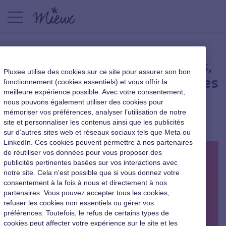
[MieuxTV] Semaine de 4 jours,
Pluxee utilise des cookies sur ce site pour assurer son bon
les résultats de ces entreprises
fonctionnement (cookies essentiels) et vous offrir la
meilleure expérience possible. Avec votre consentement,
qui ont sauté le pas
nous pouvons également utiliser des cookies pour
mémoriser vos préférences, analyser l’utilisation de notre
Qualité de vie au travail
|
30 mai 2022
site et personnaliser les contenus ainsi que les publicités
sur d’autres sites web et réseaux sociaux tels que Meta ou
LinkedIn. Ces cookies peuvent permettre à nos partenaires
de réutiliser vos données pour vous proposer des
publicités pertinentes basées sur vos interactions avec
notre site. Cela n'est possible que si vous donnez votre
consentement à la fois à nous et directement à nos
partenaires. Vous pouvez accepter tous les cookies,
refuser les cookies non essentiels ou gérer vos
préférences. Toutefois, le refus de certains types de
cookies peut affecter votre expérience sur le site et les