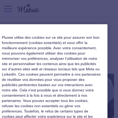
Perte de sens au travail : que
Pluxee utilise des cookies sur ce site pour assurer son bon
cache-t-elle et comment y
fonctionnement (cookies essentiels) et vous offrir la
meilleure expérience possible. Avec votre consentement,
remédier ?
nous pouvons également utiliser des cookies pour
mémoriser vos préférences, analyser l’utilisation de notre
Qualité de vie au travail
|
17 septembre 2020
site et personnaliser les contenus ainsi que les publicités
sur d’autres sites web et réseaux sociaux tels que Meta ou
LinkedIn. Ces cookies peuvent permettre à nos partenaires
de réutiliser vos données pour vous proposer des
publicités pertinentes basées sur vos interactions avec
notre site. Cela n'est possible que si vous donnez votre
consentement à la fois à nous et directement à nos
partenaires. Vous pouvez accepter tous les cookies,
refuser les cookies non essentiels ou gérer vos
préférences. Toutefois, le refus de certains types de
cookies peut affecter votre expérience sur le site et les