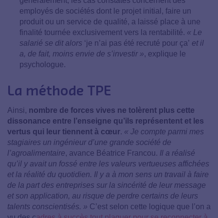
généralement, les cas constatés concernent des
employés de sociétés dont le projet initial, faire un
produit ou un service de qualité, a laissé place à une
finalité tournée exclusivement vers la rentabilité.
« Le
salarié se dit alors
‘je n’ai pas été recruté pour ça’
et il
a, de fait, moins envie de s’investir
»
, explique le
psychologue.
La méthode TPE
Ainsi,
nombre de forces vives ne tolèrent plus cette
dissonance entre l’enseigne qu’ils représentent et les
vertus qui leur tiennent à cœur
.
« Je compte parmi mes
stagiaires un ingénieur d’une grande société de
l’agroalimentaire
, avance Béatrice Francou.
Il a réalisé
qu’il y avait un fossé entre les valeurs vertueuses affichées
et la réalité du quotidien. Il y a à mon sens un travail à faire
de la part des entreprises sur la sincérité de leur message
et son application, au risque de perdre certains de leurs
talents conscientisés. »
C’est selon cette logique que l’on a
vu des c
adres à succès tout plaquer pour se reconnecter à