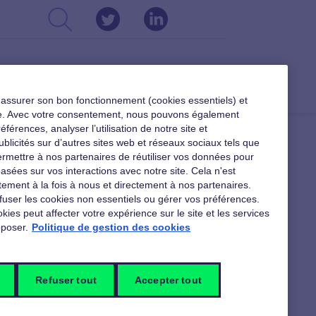
CSE
DIRIGEANTS
RESSOURCES
r assurer son bon fonctionnement (cookies essentiels) et
ible. Avec votre consentement, nous pouvons également
férences, analyser l’utilisation de notre site et
ublicités sur d’autres sites web et réseaux sociaux tels que
rmettre à nos partenaires de réutiliser vos données pour
asées sur vos interactions avec notre site. Cela n'est
 TÉLÉCHARGER
ement à la fois à nous et directement à nos partenaires.
fuser les cookies non essentiels ou gérer vos préférences.
kies peut affecter votre expérience sur le site et les services
poser.
Politique de gestion des cookies
En téléchargement pour les
dirigeants
Refuser tout
Accepter tout
Pour vous accompagner dans votre la
gestion de votre entreprise, nos livres