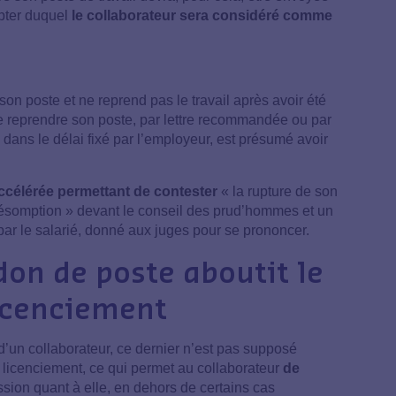
mpter duquel
le collaborateur sera considéré comme
on poste et ne reprend pas le travail après avoir été
e reprendre son poste, par lettre recommandée ou par
 dans le délai fixé par l’employeur, est présumé avoir
ccélérée permettant de contester
« la rupture de son
présomption » devant le conseil des prud’hommes et un
 par le salarié, donné aux juges pour se prononcer.
don de poste aboutit le
licenciement
d’un collaborateur, ce dernier n’est pas supposé
n licenciement, ce qui permet au collaborateur
de
ssion quant à elle, en dehors de certains cas