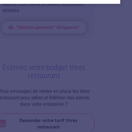
blancs, cas clients et autres ressources
dédiées
Téléchargements "dirigeants"
Estimez votre budget titres
restaurant
Vous envisagez de mettre en place les titres
restaurant pour attirer et fidéliser des talents
dans votre entreprise ?
Demander votre tarif titres
restaurant