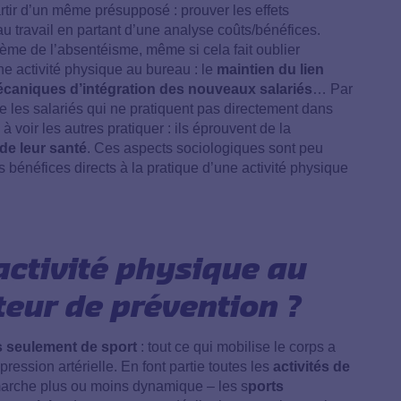
tir d’un même présupposé : prouver les effets
 au travail en partant d’une analyse coûts/bénéfices.
hème de l’absentéisme, même si cela fait oublier
une activité physique au bureau : le
maintien du lien
écaniques d’intégration des nouveaux salariés
… Par
ue les salariés qui ne pratiquent pas directement dans
à voir les autres pratiquer : ils éprouvent de la
 de leur santé
. Ces aspects sociologiques sont peu
s bénéfices directs à la pratique d’une activité physique
activité physique au
eur de prévention ?
s seulement de sport
: tout ce qui mobilise le corps a
pression artérielle. En font partie toutes les
activités de
 marche plus ou moins dynamique – les s
ports