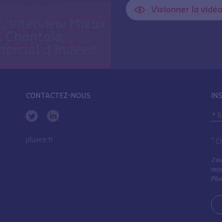
Visionner la vidé
CONTACTEZ-NOUS
IN
pluxee.fr
*
Ch
J’au
rece
Plux