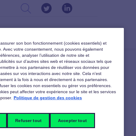
CSE
DIRIGEANTS
RESSOURCES
r assurer son bon fonctionnement (cookies essentiels) et
ible. Avec votre consentement, nous pouvons également
férences, analyser l’utilisation de notre site et
ublicités sur d’autres sites web et réseaux sociaux tels que
rmettre à nos partenaires de réutiliser vos données pour
asées sur vos interactions avec notre site. Cela n'est
 TÉLÉCHARGER
ement à la fois à nous et directement à nos partenaires.
fuser les cookies non essentiels ou gérer vos préférences.
kies peut affecter votre expérience sur le site et les services
poser.
Politique de gestion des cookies
Nos ressources sur les
nouveaux usages au travail
Refuser tout
Accepter tout
Pour tout découvrir sur les nouvelles
formes du travail et de son organisation,