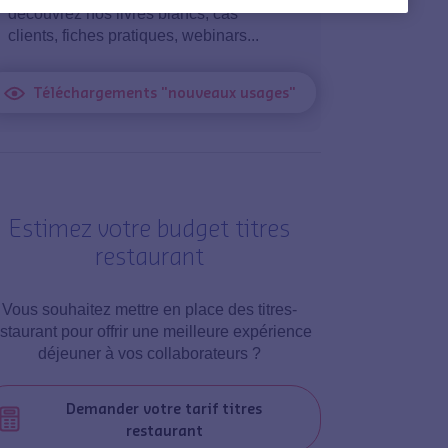
découvrez nos livres blancs, cas
clients, fiches pratiques, webinars...
Téléchargements "nouveaux usages"
Estimez votre budget titres
restaurant
Vous souhaitez mettre en place des titres-
estaurant pour offrir une meilleure expérience
déjeuner à vos collaborateurs ?
Demander votre tarif titres
restaurant