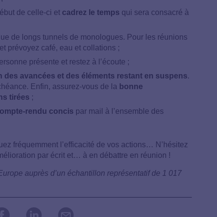
ébut de celle-ci et
cadrez le temps
qui sera consacré à
que de longs tunnels de monologues. Pour les réunions
 et prévoyez café, eau et collations ;
sonne présente et restez à l’écoute ;
n des avancées et des éléments restant en suspens
.
échéance. Enfin, assurez-vous de la
bonne
s tirées
;
ompte-rendu concis
par mail à l’ensemble des
uez fréquemment l’efficacité de vos actions…
N’hésitez
élioration par écrit et… à en débattre en réunion !
urope auprès d’un échantillon représentatif de 1 017