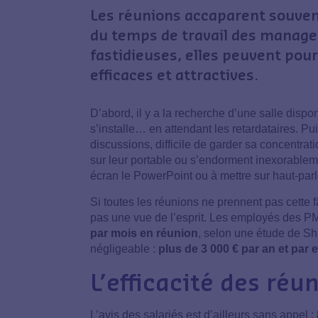
Les réunions accaparent souven
du temps de travail des manager
fastidieuses, elles peuvent pou
efficaces et attractives.
D’abord, il y a la recherche d’une salle dispon
s’installe… en attendant les retardataires. P
discussions, difficile de garder sa concentrat
sur leur portable ou s’endorment inexorableme
écran le PowerPoint ou à mettre sur haut-parl
Si toutes les réunions ne prennent pas cette f
pas une vue de l’esprit. Les employés des PM
par mois en réunion
, selon une étude de Sha
négligeable :
plus de 3 000 € par an et par
L’efficacité des ré
L’avis des salariés est d’ailleurs sans appel :