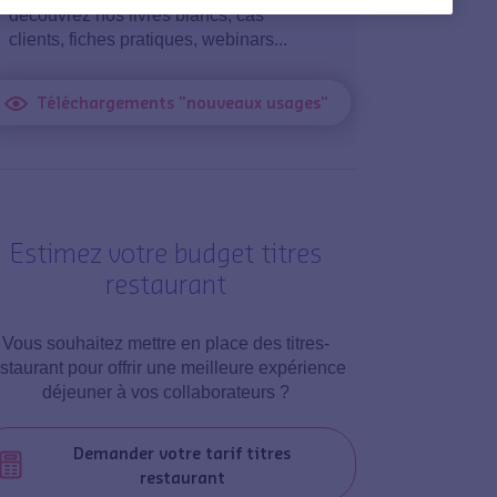
découvrez nos livres blancs, cas
clients, fiches pratiques, webinars...
Téléchargements "nouveaux usages"
Estimez votre budget titres
restaurant
Vous souhaitez mettre en place des titres-
estaurant pour offrir une meilleure expérience
déjeuner à vos collaborateurs ?
Demander votre tarif titres
restaurant