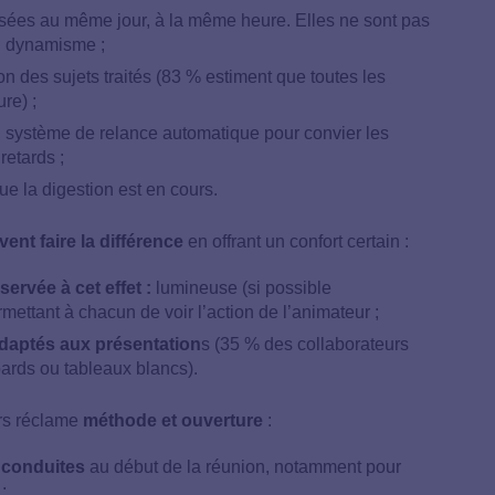
sées au même jour, à la même heure. Elles ne sont pas
en dynamisme ;
on des sujets traités (83 % estiment que toutes les
re) ;
 système de relance automatique pour convier les
retards ;
ue la digestion est en cours.
nt faire la différence
en offrant un confort certain :
servée à cet effet :
lumineuse (si possible
mettant à chacun de voir l’action de l’animateur ;
adaptés aux présentation
s (35 % des collaborateurs
oards ou tableaux blancs).
rs réclame
méthode et ouverture
:
 conduites
au début de la réunion, notamment pour
;