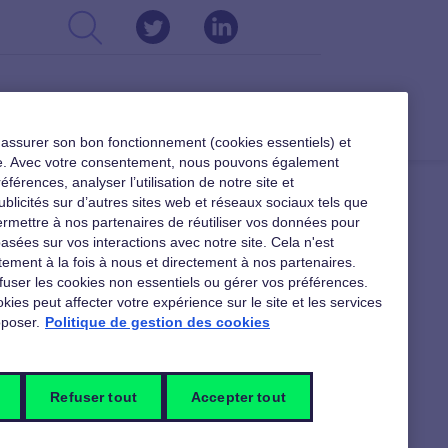
CSE
DIRIGEANTS
RESSOURCES
r assurer son bon fonctionnement (cookies essentiels) et
ible. Avec votre consentement, nous pouvons également
férences, analyser l’utilisation de notre site et
ublicités sur d’autres sites web et réseaux sociaux tels que
rmettre à nos partenaires de réutiliser vos données pour
asées sur vos interactions avec notre site. Cela n'est
 TÉLÉCHARGER
ement à la fois à nous et directement à nos partenaires.
fuser les cookies non essentiels ou gérer vos préférences.
kies peut affecter votre expérience sur le site et les services
poser.
Politique de gestion des cookies
Nos ressources sur les
nouveaux usages au travail
Refuser tout
Accepter tout
Pour tout découvrir sur les nouvelles
formes du travail et de son organisation,