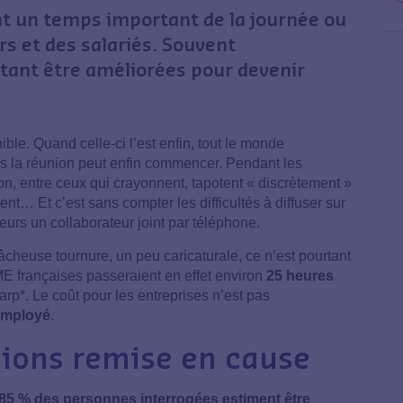
t un temps important de la journée ou
s et des salariés. Souvent
rtant être améliorées pour devenir
ible. Quand celle-ci l’est enfin, tout le monde
uis la réunion peut enfin commencer. Pendant les
ion, entre ceux qui crayonnent, tapotent « discrètement »
nt… Et c’est sans compter les difficultés à diffuser sur
eurs un collaborateur joint par téléphone.
âcheuse tournure, un peu caricaturale, ce n’est pourtant
E françaises passeraient en effet environ
25 heures
rp*. Le coût pour les entreprises n’est pas
 employé
.
unions remise en cause
85 % des personnes interrogées estiment être