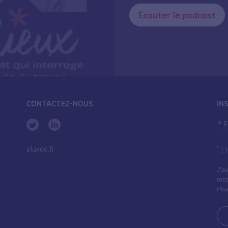
Écouter le podcast
CONTACTEZ-NOUS
IN
pluxee.fr
*
Ch
J’au
rece
Plux