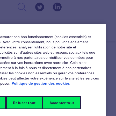
CSE
DIRIGEANTS
RESSOURCES
r assurer son bon fonctionnement (cookies essentiels) et
ible. Avec votre consentement, nous pouvons également
férences, analyser l’utilisation de notre site et
ublicités sur d’autres sites web et réseaux sociaux tels que
rmettre à nos partenaires de réutiliser vos données pour
asées sur vos interactions avec notre site. Cela n'est
 TÉLÉCHARGER
ement à la fois à nous et directement à nos partenaires.
fuser les cookies non essentiels ou gérer vos préférences.
kies peut affecter votre expérience sur le site et les services
poser.
Politique de gestion des cookies
En téléchargement pour les
CSE
Refuser tout
Accepter tout
Pour vous accompagner dans votre
mission d'élu, retrouvez nos livres