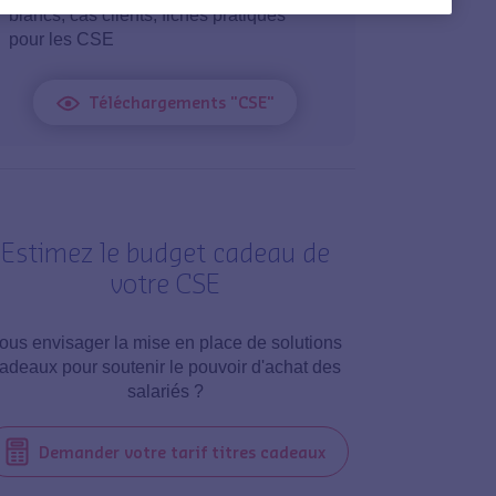
blancs, cas clients, fiches pratiques
pour les CSE
Téléchargements "CSE"
Estimez le budget cadeau de
votre CSE
ous envisager la mise en place de solutions
adeaux pour soutenir le pouvoir d'achat des
salariés ?
Demander votre tarif titres cadeaux