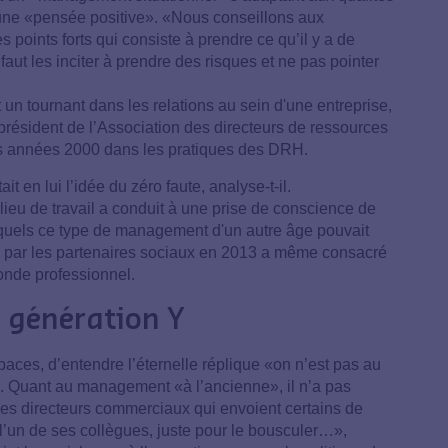
ne «pensée positive». «Nous conseillons aux
points forts qui consiste à prendre ce qu’il y a de
 faut les inciter à prendre des risques et ne pas pointer
 un tournant dans les relations au sein d'une entreprise,
président de l’Association des directeurs de ressources
s années 2000 dans les pratiques des DRH.
 en lui l’idée du zéro faute, analyse-t-il.
ieu de travail a conduit à une prise de conscience de
quels ce type de management d'un autre âge pouvait
né par les partenaires sociaux en 2013 a même consacré
onde professionnel.
a génération Y
spaces, d’entendre l’éternelle réplique «on n’est pas au
. Quant au management «à l’ancienne», il n’a pas
e des directeurs commerciaux qui envoient certains de
l’un de ses collègues, juste pour le bousculer…»,