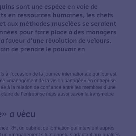
equins sont une espèce en voie de
erts en ressources humaines, les chefs
 et aux méthodes musclées se seraient
 années pour faire place à des managers
la faveur d’une révolution de velours,
rain de prendre le pouvoir en
ls à l’occasion de la journée internationale qui leur est
 ce «management de la vision partagée» en entreprise.
liée à la relation de confiance entre les membres d’une
claire de l’entreprise mais aussi savoir la transmettre
e» a vécu
nce RH, un cabinet de formation qui intervient auprès
rt un «management situationnel» s’adaptant aux qualités