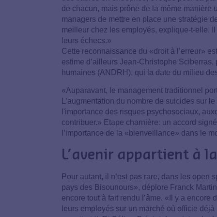
de chacun, mais prône de la même manière u
managers de mettre en place une stratégie des 
meilleur chez les employés, explique-t-elle. Il
leurs échecs.»
Cette reconnaissance du «droit à l’erreur» est
estime d’ailleurs Jean-Christophe Sciberras, 
humaines (ANDRH), qui la date du milieu de
«Auparavant, le management traditionnel portait
L’augmentation du nombre de suicides sur le l
l'importance des risques psychosociaux, aux
contribuer.» Etape charnière: un accord sig
l’importance de la «bienveillance» dans le m
L’avenir appartient à l
Pour autant, il n’est pas rare, dans les open 
pays des Bisounours», déplore Franck Martin
encore tout à fait rendu l’âme. «Il y a encor
leurs employés sur un marché où officie déjà 