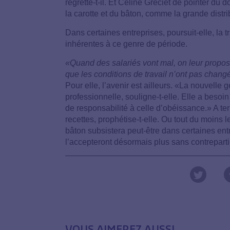
regrette-t-il. Et Céline Gréciet de pointer du 
la carotte et du bâton, comme la grande distrib
Dans certaines entreprises, poursuit-elle, la 
inhérentes à ce genre de période.
«Quand des salariés vont mal, on leur propos
que les conditions de travail n’ont pas chang
Pour elle, l’avenir est ailleurs. «La nouvelle 
professionnelle, souligne-t-elle. Elle a besoin 
de responsabilité à celle d’obéissance.» A term
recettes, prophétise-t-elle. Ou tout du moins l
bâton subsistera peut-être dans certaines ent
l’accepteront désormais plus sans contreparti
VOUS AIMEREZ AUSSI