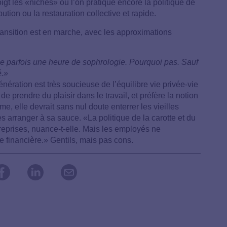
doigt les «niches» où l’on pratique encore la politique de
ution ou la restauration collective et rapide.
transition est en marche, avec les approximations
e parfois une heure de sophrologie. Pourquoi pas. Sauf
é.»
génération est très soucieuse de l’équilibre vie privée-vie
de prendre du plaisir dans le travail, et préfère la notion
e, elle devrait sans nul doute enterrer les vieilles
es arranger à sa sauce. «La politique de la carotte et du
reprises, nuance-t-elle. Mais les employés ne
e financière.» Gentils, mais pas cons.