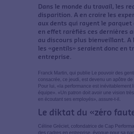
Dans le monde du travail, les r
disparition. A en croire les exp
aux dents qui rayent le parquet
en effet raréfiés ces dernières
au discours plus bienveillant. A 
les «gentils» seraient donc en t
entreprise.
Franck Martin, qui publie Le pouvoir des genti
consacrée, ce jeudi, est devenu un apôtre de
Pour lui, «la performance est inévitablement 
équipe». «Un patron doit avoir une vision très 
en écoutant ses employés», assure-t-il.
Le diktat du «zéro faut
Céline Gréciet, cofondatrice de Cap Performa
des cadres en entreprise, évoque pour sa pa