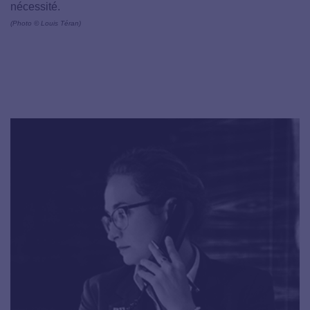
nécessité.
(Photo © Louis Téran)