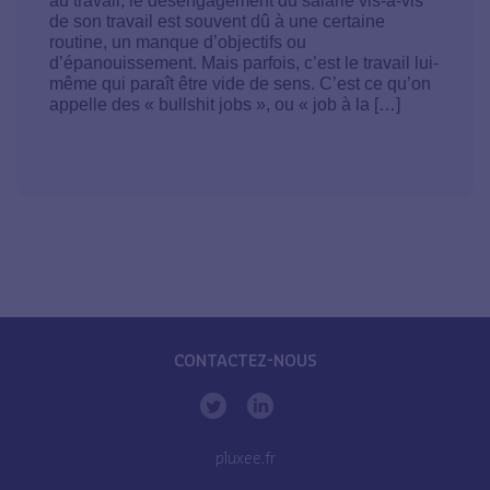
au travail, le désengagement du salarié vis-à-vis
de son travail est souvent dû à une certaine
routine, un manque d’objectifs ou
d’épanouissement. Mais parfois, c’est le travail lui-
même qui paraît être vide de sens. C’est ce qu’on
appelle des « bullshit jobs », ou « job à la […]
CONTACTEZ-NOUS
pluxee.fr