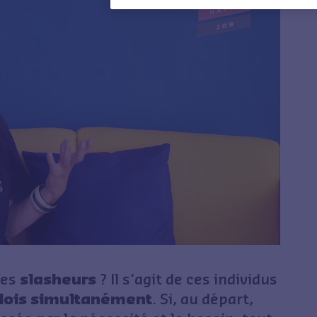
des
slasheurs
? Il s'agit de ces individus
lois simultanément
. Si, au départ,