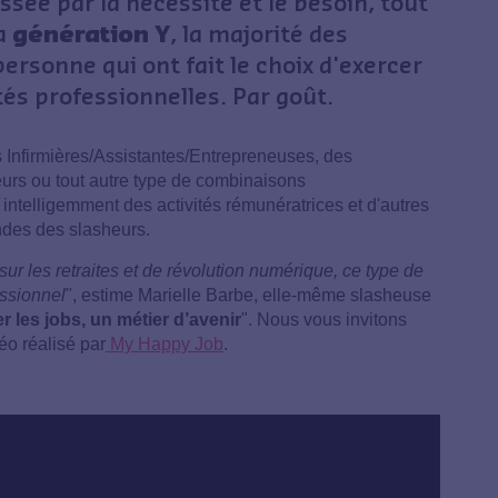
ssée par la nécessité et le besoin, tout
la
génération Y
, la majorité des
ersonne qui ont fait le choix d'exercer
és professionnelles. Par goût.
es Infirmières/Assistantes/Entrepreneuses, des
eurs ou tout autre type de combinaisons
 intelligemment des activités rémunératrices et d'autres
ndes des slasheurs.
sur les retraites et de révolution numérique, ce type de
essionnel
", estime Marielle Barbe, elle-même slasheuse
 les jobs, un métier d’avenir
". Nous vous invitons
déo réalisé par
My Happy Job
.