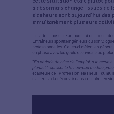
cette situtation était plutôt pou
a désormais changé. Issues de 
slasheurs sont aujourd'hui des p
simultanément plusieurs activit
Il est donc possible aujourd'hui de croiser d
Entraîneurs sportifs/Ingénieurs du son/Blogu
professionnelles. Celles-ci mèlent en général
en phase avec les goûts et envies plus profo
"
En période de crise de l’emploi, d’insécurité 
pluriactif représente le nouveau modèle prof
et auteure de "
Profession slasheur : cumuler
d'ailleurs à la découvrir dans cet entretien vi