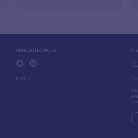
CONTACTEZ-NOUS
IN
pluxee.fr
*
Ch
J’au
rece
Plux