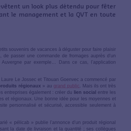
evêtent un look plus détendu pour fêter
dant le management et la QVT en toute
tits souvenirs de vacances à déguster pour faire plaisir
ns, de passer une commande de fromages auprès d'un
n Auvergne par exemple… Dans ce cas, l'application
ar Laure Le Jossec et Titouan Goenvec a commencé par
produits régionaux
» au
grand public
. Mais ils ont très
les entreprises également : créer du
lien social
entre les
es et régionaux. Une bonne idée pour les moyennes et
n site personnalisé et sécurisé, accessible seulement à
é « pélicab » publie l'annonce d'un produit régional
ant la date de livraison et la quantité ; ses collègues